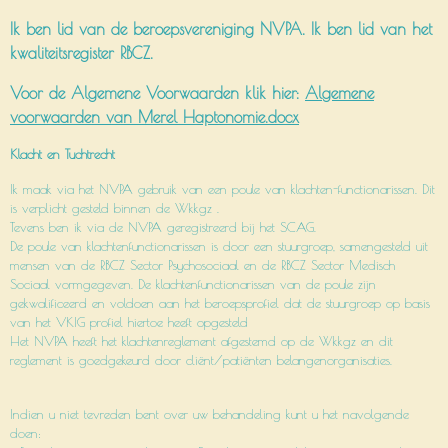
Ik ben lid van de beroepsvereniging NVPA. Ik ben lid van het
kwaliteitsregister RBCZ.
Voor de Algemene Voorwaarden klik hier:
Algemene
voorwaarden van Merel Haptonomie.docx
Klacht
en
Tuchtrecht
Ik maak via het NVPA gebruik van een poule van klachten-functionarissen. Dit
is verplicht gesteld binnen de Wkkgz .
Tevens ben ik via de NVPA geregistreerd bij het SCAG.
De poule van klachtenfunctionarissen is door een stuurgroep, samengesteld uit
mensen van de RBCZ Sector Psychosociaal en de RBCZ Sector Medisch
Sociaal vormgegeven. De klachtenfunctionarissen van de poule zijn
gekwalificeerd en voldoen aan het beroepsprofiel dat de stuurgroep op basis
van het VKIG profiel hiertoe heeft opgesteld
Het NVPA heeft het klachtenreglement afgestemd op de Wkkgz en dit
reglement is goedgekeurd door cliënt/patiënten belangenorganisaties.
Indien u niet tevreden bent over uw behandeling kunt u het navolgende
doen: