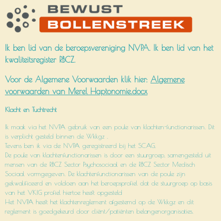
Ik ben lid van de beroepsvereniging NVPA. Ik ben lid van het
kwaliteitsregister RBCZ.
Voor de Algemene Voorwaarden klik hier:
Algemene
voorwaarden van Merel Haptonomie.docx
Klacht
en
Tuchtrecht
Ik maak via het NVPA gebruik van een poule van klachten-functionarissen. Dit
is verplicht gesteld binnen de Wkkgz .
Tevens ben ik via de NVPA geregistreerd bij het SCAG.
De poule van klachtenfunctionarissen is door een stuurgroep, samengesteld uit
mensen van de RBCZ Sector Psychosociaal en de RBCZ Sector Medisch
Sociaal vormgegeven. De klachtenfunctionarissen van de poule zijn
gekwalificeerd en voldoen aan het beroepsprofiel dat de stuurgroep op basis
van het VKIG profiel hiertoe heeft opgesteld
Het NVPA heeft het klachtenreglement afgestemd op de Wkkgz en dit
reglement is goedgekeurd door cliënt/patiënten belangenorganisaties.